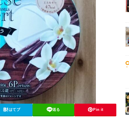
はてブ
送る
Pin it