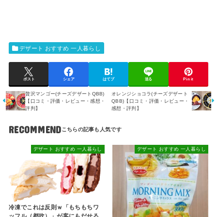
デザート おすすめ 一人暮らし
ポスト
シェア
はてブ
送る
Pin it
贅沢マンゴー(チーズデザートQBB)
オレンジショコラ(チーズデザート
【口コミ・評価・レビュー・感想・
QBB)【口コミ・評価・レビュー・
評判】
感想・評判】
RECOMMEND
デザート おすすめ 一人暮らし
デザート おすすめ 一人暮らし
冷凍でこれは反則ｗ「もちもちワ
ッフル（都吹）」が客にもだせる