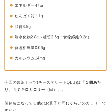
エネルギー47㎉
たんぱく質1.1g
脂質3.5g
炭水化物2.8g（糖質2.6g：食物繊維0.2g）
食塩相当量0.06g
カルシウム14mg
今回の贅沢ナッツ(チーズデザートQBB)は「
１個あた
り、４７キロカロリー
（㎉）」。
個包装になってる他のお菓子と同じくらいのカロリーで
すかね。