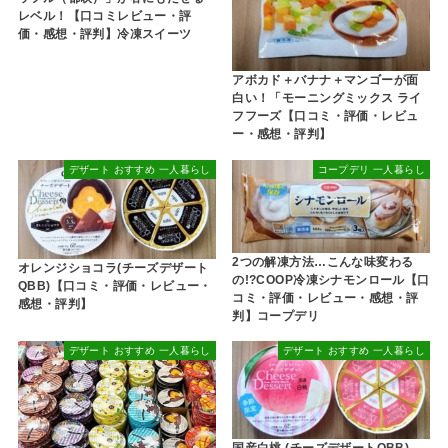
レベル！【口コミレビュー・評
価・感想・評判】冷凍スイーツ
アボカド＋バナナ＋マンゴーが面
白い！「モーニングミックス ライ
フフーズ【口コミ・評価・レビュ
ー・感想・評判】
デザート おすすめ 一人暮らし
コープデリ 一人暮らし
2つの解凍方法…こんな味変わる
オレンジショコラ(チーズデザート
の!?COOP冷凍シナモンロール【口
QBB)【口コミ・評価・レビュー・
コミ・評価・レビュー・感想・評
感想・評判】
判】コープデリ
デザート おすすめ 一人暮らし
デザート おすすめ 一人暮らし