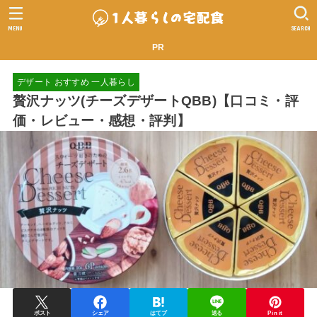
MENU
SEARCH
PR
デザート おすすめ 一人暮らし
贅沢ナッツ(チーズデザートQBB)【口コミ・評
価・レビュー・感想・評判】
ポスト
シェア
はてブ
送る
Pin it