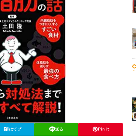
はてブ
送る
Pin it