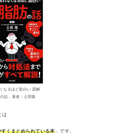
くなるほど面白い 図解
肪の話」著者：土田隆
とは
やすくまとめられている本
」です。